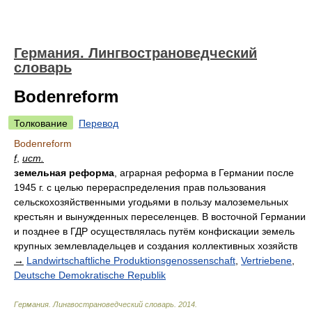
Германия. Лингвострановедческий
словарь
Bodenreform
Толкование
Перевод
Bodenreform
f
,
ист.
земельная реформа
, аграрная реформа в Германии после
1945 г. с целью перераспределения прав пользования
сельскохозяйственными угодьями в пользу малоземельных
крестьян и вынужденных переселенцев. В восточной Германии
и позднее в ГДР осуществлялась путём конфискации земель
крупных землевладельцев и создания коллективных хозяйств
→
Landwirtschaftliche Produktionsgenossenschaft
,
Vertriebene
,
Deutsche Demokratische Republik
Германия. Лингвострановедческий словарь
.
2014
.