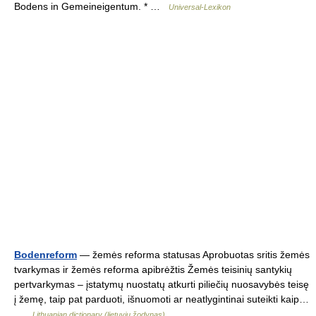
Bodens in Gemeineigentum. * …
Universal-Lexikon
Bodenreform
— žemės reforma statusas Aprobuotas sritis žemės
tvarkymas ir žemės reforma apibrėžtis Žemės teisinių santykių
pertvarkymas – įstatymų nuostatų atkurti piliečių nuosavybės teisę
į žemę, taip pat parduoti, išnuomoti ar neatlygintinai suteikti kaip…
…
Lithuanian dictionary (lietuvių žodynas)