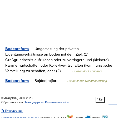
Bodenreform
— Umgestaltung der privaten
Eigentumsverhältnisse an Boden mit dem Ziel, (1)
Großgrundbesitz aufzulösen oder zu verringern und (kleinere)
Familienwirtschaften oder Kollektivwirtschaften (kommunistische
Vorstellung) zu schaffen, oder (2)… …
Lexikon der Economics
Bodenreform
— Bo|den|re|form …
Die deutsche Rechtschreibung
© Академик, 2000-2026
18+
Обратная связь:
Техподдержка
,
Реклама на сайте
👣 Путешествия